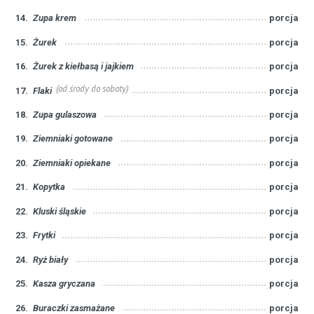
14.
Zupa krem
porcja
15.
Żurek
porcja
16.
Żurek z kiełbasą i jajkiem
porcja
(od środy do soboty)
17.
Flaki
porcja
18.
Zupa gulaszowa
porcja
19.
Ziemniaki gotowane
porcja
20.
Ziemniaki opiekane
porcja
21.
Kopytka
porcja
22.
Kluski śląskie
porcja
23.
Frytki
porcja
24.
Ryż biały
porcja
25.
Kasza gryczana
porcja
26.
Buraczki zasmażane
porcja