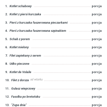
1.
Kotlet schabowy
porcja
2.
Kotlet z piersi kurczaka
porcja
3.
Pierś z kurczaka faszerowana pieczarkami
porcja
4.
Pierś z kurczaka faszerowana szpinakiem
porcja
5.
Schab z porem
porcja
6.
Kotlet mielony
porcja
7.
Filet zapiekany z serem
porcja
8.
Udko pieczone
porcja
9.
Kotlet de Volaile
porcja
od wtorku
10.
Filet z dorsza
porcja
11.
Gulasz wieprzowy
porcja
12.
Fasolka po bretońsku
porcja
13.
"Zupa dnia"
porcja