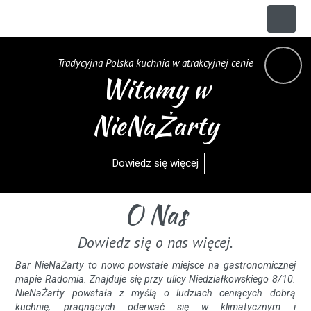
Tradycyjna Polska kuchnia w atrakcyjnej cenie
Witamy w
NieNaŻarty
Dowiedz się więcej
O Nas
Dowiedz się o nas więcej.
Bar NieNaŻarty to nowo powstałe miejsce na gastronomicznej
mapie Radomia. Znajduje się przy ulicy Niedziałkowskiego 8/10.
NieNaŻarty powstała z myślą o ludziach ceniących dobrą
kuchnię, pragnących oderwać się w klimatycznym i