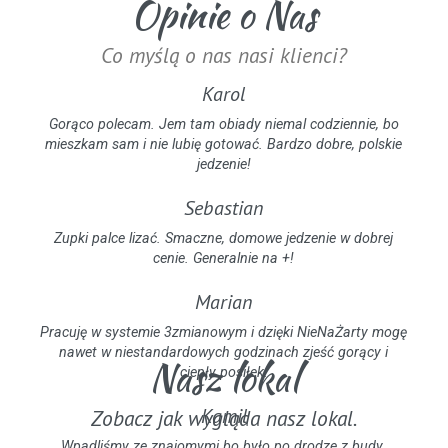
Opinie o Nas
Co myślą o nas nasi klienci?
Karol
Gorąco polecam. Jem tam obiady niemal codziennie, bo
mieszkam sam i nie lubię gotować. Bardzo dobre, polskie
jedzenie!
Sebastian
Zupki palce lizać. Smaczne, domowe jedzenie w dobrej
cenie. Generalnie na +!
Marian
Pracuję w systemie 3zmianowym i dzięki NieNaŻarty mogę
nawet w niestandardowych godzinach zjeść gorący i
Nasz lokal
ciepły posiłek.
Kamil
Zobacz jak wygląda nasz lokal.
Wpadliśmy ze znajomymi bo było po drodze z budy.